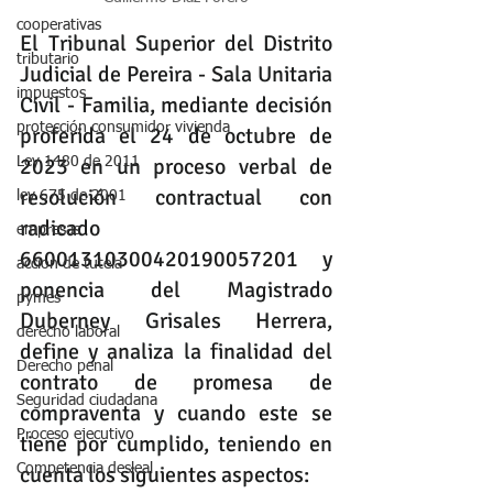
cooperativas
El Tribunal Superior del Distrito 
tributario
Judicial de Pereira - Sala Unitaria 
impuestos
Civil - Familia, mediante decisión 
protección consumidor vivienda
proferida el 24 de octubre de 
2023 en un proceso verbal de 
Ley 1480 de 2011
resolución contractual con 
ley 675 de 2001
radicado 
empresas
66001310300420190057201 y 
accion de tutela
ponencia del Magistrado 
pymes
Duberney Grisales Herrera, 
derecho laboral
define y analiza la finalidad del 
Derecho penal
contrato de promesa de 
Seguridad ciudadana
compraventa y cuando este se 
Proceso ejecutivo
tiene por cumplido, teniendo en 
Competencia desleal
cuenta los siguientes aspectos: