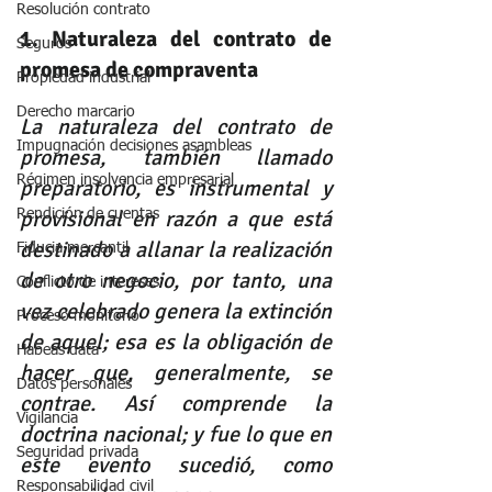
Resolución contrato
1. Naturaleza del contrato de 
Seguros
promesa de compraventa
Propiedad industrial
Derecho marcario
La naturaleza del contrato de 
Impugnación decisiones asambleas
promesa, también llamado 
Régimen insolvencia empresarial
preparatorio, es instrumental y 
provisional en razón a que está 
Rendición de cuentas
destinado a allanar la realización 
Fiducia mercantil
de otro negocio, por tanto, una 
Conflicto de intereses
vez celebrado genera la extinción 
Proceso monitorio
de aquel; esa es la obligación de 
Habeas data
hacer que, generalmente, se 
Datos personales
contrae. Así comprende la 
Vigilancia
doctrina nacional; y fue lo que en 
Seguridad privada
este evento sucedió, como 
Responsabilidad civil