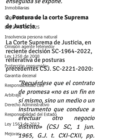
enseguida se expone.
Inmobiliarias
2. Postura de la corte Suprema 
Seguridad piscinas
de Justicia
Ley 2445 de 2025
Insolvencia persona natural
La Corte Suprema de Justicia, en 
Omisión agente retenedor
reciente decisión SC-1964-2022, 
Ley 1258 de 2008
reiterativa de posturas 
Protección consumidor
precedentes CSJ. SC-2221-2020: 
Garantia decenal
“Recuérdese que el contrato 
Responsabilidad civil
de promesa «no es un fin en 
Arbitraje
sí mismo, sino un medio o un 
Derecho Administrativo
instrumento que conduce a 
Responsabilidad del Estado
efectuar otro negocio 
Ley 1563 de 2012
distinto» (CSJ SC, 1 jun. 
1965, G.J. t. CXI-CXII, pp. 
Mejoras