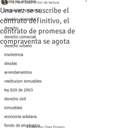
Todas las entradas
27 nov 2023
2 min de lectura
Una vez se suscribe el
propiedad horizontal
contrato definitivo, el
derecho comercial
derecho
contrato de promesa de
derecho comercial
compraventa se agota
derecho urbano
insolvencia
deudas
arrendamientos
restitucion inmuebles
ley 820 de 2003
derecho civil
inmuebles
economia solidaria
fondo de empleados
Guillermo Diaz Forero