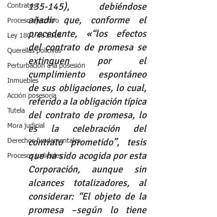
135-145), debiéndose 
Contratos
añadir que, conforme el 
Proceso ejecutivo
precedente, «“los efectos 
Ley 1801 de 2016
del contrato de promesa se 
Querellas policivas
extinguen por el 
Perturbación a la posesión
cumplimiento espontáneo 
Inmuebles
de sus obligaciones, lo cual, 
Acción posesoria
referido a la obligación típica 
Tutela
del contrato de promesa, lo 
Mora judicial
es la celebración del 
contrato prometido”, tesis 
Derechos fundamentales
que ha sido acogida por esta 
Procesos judiciales
Corporación, aunque sin 
alcances totalizadores, al 
considerar: “El objeto de la 
promesa –según lo tiene 