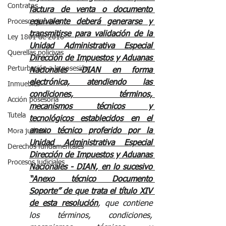
Contratos
factura de venta o documento 
equivalente deberá generarse y 
Proceso ejecutivo
transmitirse para validación de la 
Ley 1801 de 2016
Unidad Administrativa Especial 
Querellas policivas
Dirección de Impuestos y Aduanas 
Perturbación a la posesión
Nacionales -DIAN en forma 
electrónica, atendiendo las 
Inmuebles
condiciones, términos, 
Acción posesoria
mecanismos técnicos y 
Tutela
tecnológicos establecidos en el 
anexo técnico proferido por la 
Mora judicial
Unidad Administrativa Especial 
Derechos fundamentales
Dirección de Impuestos y Aduanas 
Procesos judiciales
Nacionales - DIAN, en lo sucesivo 
“Anexo técnico Documento 
Soporte” de que trata el título XIV 
de esta resolución
, que contiene 
los términos, condiciones, 