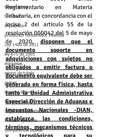
Reglamentario en Materia 
cooperativas
Tributaria, en concordancia con el 
tributario
inciso 2 del artículo 55 de la 
impuestos
resolución 000042 del 5 de mayo 
protección consumidor vivienda
de 2020, 
disponen que el 
Ley 1480 de 2011
documento soporte en 
ley 675 de 2001
adquisiciones con sujetos no 
empresas
obligados a emitir factura o 
accion de tutela
documento equivalente debe ser 
generado en forma física, hasta 
pymes
tanto la Unidad Administrativa 
derecho laboral
Especial Dirección de Aduanas e 
Derecho penal
Impuestos Nacionales -DIAN, 
Seguridad ciudadana
establezca las condiciones, 
Proceso ejecutivo
términos, mecanismos técnicos 
Competencia desleal
y tecnológicos para su 