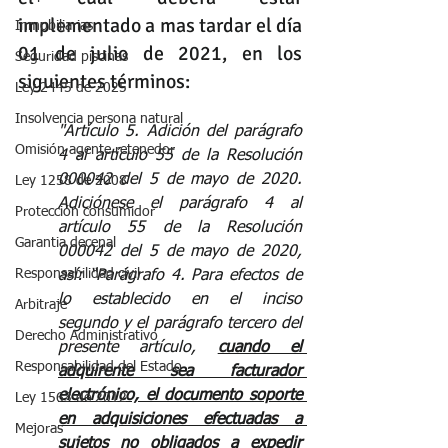
implementado a mas tardar el día 
Inmobiliarias
01 de julio de 2021, en los 
Seguridad piscinas
siguientes términos:  
Ley 2445 de 2025
Insolvencia persona natural
"Artículo 5. Adición del parágrafo 
Omisión agente retenedor
4 al artículo 55 de la Resolución 
000042 del 5 de mayo de 2020. 
Ley 1258 de 2008
Adiciónese el parágrafo 4 al 
Protección consumidor
artículo 55 de la Resolución 
Garantia decenal
000042 del 5 de mayo de 2020, 
Responsabilidad civil
así: “Parágrafo 4. Para efectos de 
lo establecido en el inciso 
Arbitraje
segundo y el parágrafo tercero del 
Derecho Administrativo
presente artículo, 
cuando el 
Responsabilidad del Estado
adquirente sea facturador 
electrónico, el documento soporte 
Ley 1563 de 2012
en adquisiciones efectuadas a 
Mejoras
sujetos no obligados a expedir 