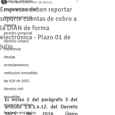
Todas las entradas
29 abr 2021
2 min de lectura
Empresas deben reportar
propiedad horizontal
soporte cuentas de cobro a
derecho comercial
derecho
la DIAN de forma
derecho comercial
electrónica - Plazo 01 de
derecho urbano
julio
insolvencia
deudas
arrendamientos
restitucion inmuebles
ley 820 de 2003
derecho civil
inmuebles
El inciso 2 del parágrafo 3 del 
economia solidaria
artículo 1.6.1.4.12. del Decreto 
1625 de 2016, Único 
fondo de empleados