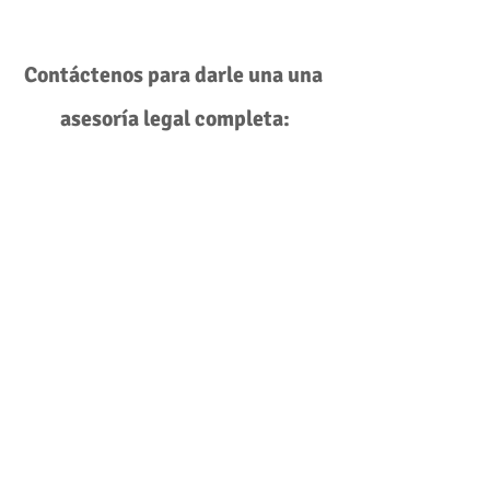
Contáctenos para darle una una 
asesoría legal completa:
https://www.clickabogadosyasociados.c
om/contactenos
derecho
tributario
impuestos
Ver todo
Entradas recientes