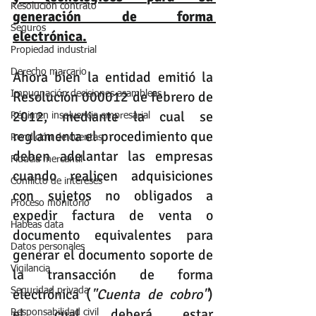
Resolución contrato
generación de forma 
Seguros
electrónica.
Propiedad industrial
Derecho marcario
Ahora bien la entidad emitió la 
Resolución 000012 de febrero de 
Impugnación decisiones asambleas
2012, mediante la cual se 
Régimen insolvencia empresarial
reglamenta el procedimiento que 
Rendición de cuentas
deben adelantar las empresas 
Fiducia mercantil
cuando realicen adquisiciones 
Conflicto de intereses
con sujetos no obligados a 
Proceso monitorio
expedir factura de venta o 
Habeas data
documento equivalentes para 
Datos personales
generar el documento soporte de 
Vigilancia
la transacción de forma 
electrónica (
"Cuenta de cobro"
) 
Seguridad privada
el cual deberá estar 
Responsabilidad civil