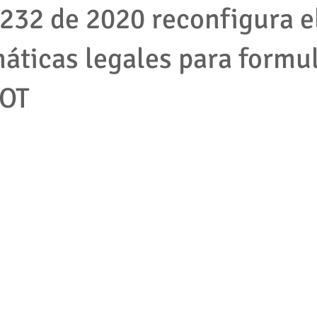
232 de 2020 reconfigura e
máticas legales para formul
mpleados
cooperativas
tributario
impuestos
protec
POT
2001
empresas
accion de tutela
pymes
derecho la
jecutivo
Competencia desleal
Resolución contrato
Segu