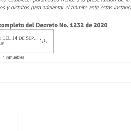
rio establecer parámetros frente a la presentación de la 
os y distritos para adelantar el trámite ante estas instanci
 completo del Decreto No. 1232 de 2020
 DEL 14 DE SEPTIEMBRE DE 202
.
.24MB
o
inmuebles