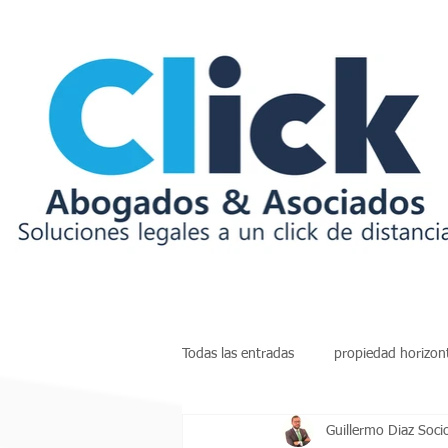
Todas las entradas
propiedad horizon
Guillermo Diaz Soci
insolvencia
deudas
arren