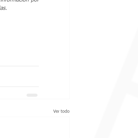
información por 
as.
Ver todo