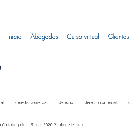
Inicio
Abogados
Curso virtual
Clientes
tal
derecho comercial
derecho
derecho comercial
o Clickabogados
15 sept 2020
2 min de lectura
damientos
restitucion inmuebles
ley 820 de 2003
derech