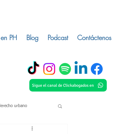
 en PH
Blog
Podcast
Contáctenos
Sigue el canal de Clickabogados en
derecho urbano
o civil
inmuebles