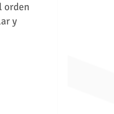
l orden
ar y
ción consumidor vivienda
boral
Derecho penal
ros