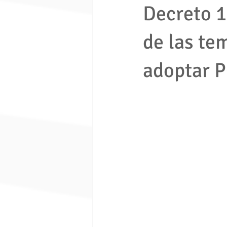
Decreto 1
de las te
economia solidaria
fondo de e
adoptar 
Ley 1480 de 2011
ley 675 de 
Seguridad ciudadana
Proceso e