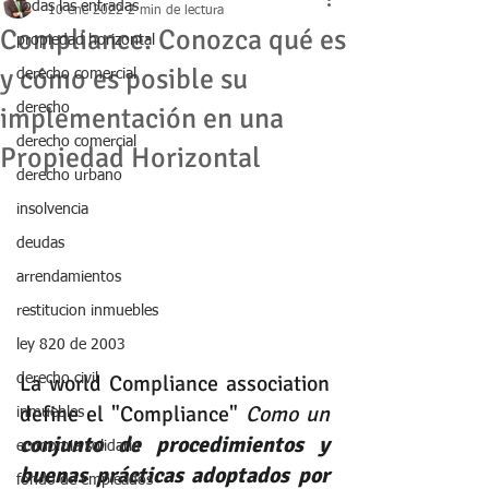
Todas las entradas
10 ene 2022
2 min de lectura
Compliance: Conozca qué es
propiedad horizontal
y cómo es posible su
derecho comercial
derecho
implementación en una
derecho comercial
Propiedad Horizontal
derecho urbano
insolvencia
deudas
arrendamientos
restitucion inmuebles
ley 820 de 2003
La world Compliance association 
derecho civil
define el "Compliance" 
Como un
inmuebles
conjunto de procedimientos y 
economia solidaria
buenas prácticas adoptados por 
fondo de empleados