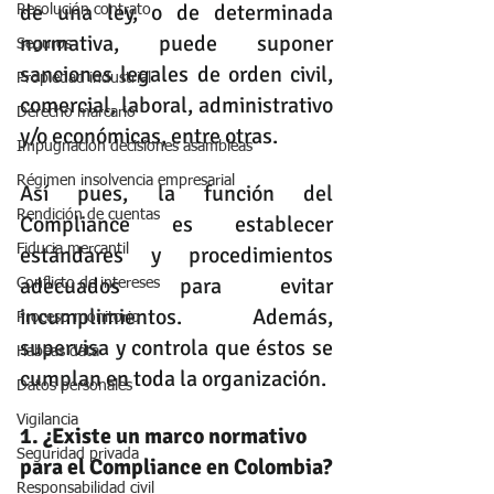
de una ley, o de determinada 
Resolución contrato
normativa, puede suponer 
Seguros
sanciones legales de orden civil, 
Propiedad industrial
comercial, laboral, administrativo 
Derecho marcario
y/o económicas, entre otras.
Impugnación decisiones asambleas
Régimen insolvencia empresarial
Así pues, la función del 
Rendición de cuentas
Compliance es establecer 
estándares y procedimientos 
Fiducia mercantil
adecuados para evitar 
Conflicto de intereses
incumplimientos. Además, 
Proceso monitorio
supervisa y controla que éstos se 
Habeas data
cumplan en toda la organización.
Datos personales
Vigilancia
1. ¿Existe un marco normativo 
Seguridad privada
para el Compliance en Colombia?
Responsabilidad civil