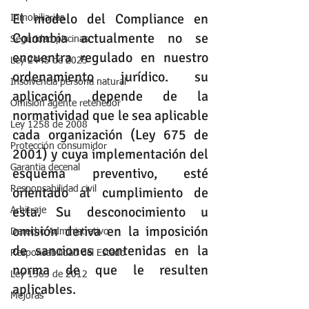
El modelo del Compliance en 
Inmobiliarias
Colombia actualmente no se 
Seguridad piscinas
encuentra regulado en nuestro 
Ley 2445 de 2025
ordenamiento jurídico. su 
Insolvencia persona natural
aplicación depende de la 
Omisión agente retenedor
normatividad que le sea aplicable 
Ley 1258 de 2008
cada organización (Ley 675 de 
Protección consumidor
2001) y cuya implementación del 
Garantia decenal
esquema preventivo, esté 
orientado al cumplimiento de 
Responsabilidad civil
esta. Su desconocimiento u 
Arbitraje
omisión deriva en la imposición 
Derecho Administrativo
de sanciones contenidas en la 
Responsabilidad del Estado
norma de que le resulten 
Ley 1563 de 2012
aplicables.
Mejoras