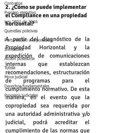
Contratos
2. ¿Cómo se puede implementar 
Proceso ejecutivo
el Compliance en una propiedad 
horizontal?
Ley 1801 de 2016
Querellas policivas
A partir del diagnóstico de la 
Perturbación a la posesión
Propiedad Horizontal y la 
Inmuebles
expedición de comunicaciones 
Acción posesoria
internas que establezcan 
Tutela
recomendaciones, estructuración 
Mora judicial
de programas para el 
Derechos fundamentales
cumplimiento normativo. De esta 
manera, en el evento que la 
Procesos judiciales
copropiedad sea requerida por 
una autoridad administrativa y/o 
judicial, podrá acreditar el 
cumplimiento de las normas que 