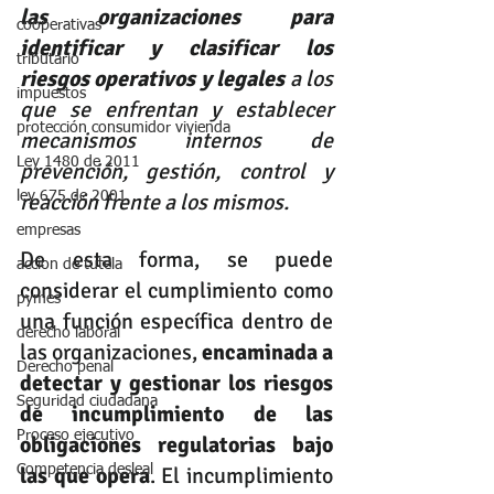
las organizaciones para 
cooperativas
identificar y clasificar los 
tributario
riesgos operativos y legales
 a los 
impuestos
que se enfrentan y establecer 
protección consumidor vivienda
mecanismos internos de 
Ley 1480 de 2011
prevención, gestión, control y 
reacción frente a los mismos. 
ley 675 de 2001
empresas
De esta forma, se puede 
accion de tutela
considerar el cumplimiento como 
pymes
una función específica dentro de 
derecho laboral
las organizaciones, 
encaminada a 
Derecho penal
detectar y gestionar los riesgos 
Seguridad ciudadana
de incumplimiento de las 
Proceso ejecutivo
obligaciones regulatorias bajo 
las que opera
. El incumplimiento 
Competencia desleal