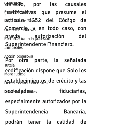
defecto, por las causales 
Contratos
justificativas que presume el 
Proceso ejecutivo
artículo 1232 del Código de 
Ley 1801 de 2016
Comercio, y en todo caso, con 
Querellas policivas
previa autorización del 
Perturbación a la posesión
Superintendente Financiero. 
Inmuebles
Acción posesoria
Por otra parte, la señalada 
Tutela
codificación dispone que Solo los 
Mora judicial
establecimientos de crédito y las 
Derechos fundamentales
sociedades fiduciarias, 
Procesos judiciales
especialmente autorizados por la 
Superintendencia Bancaria, 
podrán tener la calidad de 