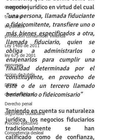
negocio jurídico en virtud del cual 
cooperativas
"una persona, llamada fiduciante 
tributario
o fideicomitente, transfiere uno o 
impuestos
más bienes especificados a otra, 
protección consumidor vivienda
llamada fiduciario, quien se 
Ley 1480 de 2011
obliga a administrarlos o 
ley 675 de 2001
enajenarlos para cumplir una 
empresas
finalidad determinada por el 
accion de tutela
constituyente, en provecho de 
éste o de un tercero llamado 
pymes
beneficiario o fideicomisario"
derecho laboral
Derecho penal
Teniendo en cuenta su naturaleza 
Seguridad ciudadana
jurídica, los negocios fiduciarios 
Proceso ejecutivo
tradicionalmente se han 
Competencia desleal
calificado como de confianza, 