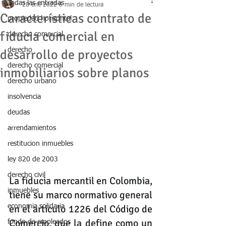
Todas las entradas
28 ene 2022
6 min de lectura
Características contrato de
propiedad horizontal
fiducia comercial en
derecho comercial
derecho
desarrollo de proyectos
derecho comercial
inmobiliarios sobre planos
derecho urbano
insolvencia
deudas
arrendamientos
restitucion inmuebles
ley 820 de 2003
derecho civil
La fiducia mercantil en Colombia, 
inmuebles
tiene su marco normativo general 
en el artículo 1226 del Código de 
economia solidaria
Comercio, que la define como un 
fondo de empleados