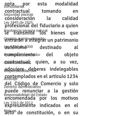
opta por esta modalidad 
Inmobiliarias
contractual tomando en 
Seguridad piscinas
consideración la calidad 
Ley 2445 de 2025
profesional del fiduciario a quien 
Insolvencia persona natural
le transmite los bienes que 
entrarán a integrar un patrimonio 
Omisión agente retenedor
autónomo destinado al 
Ley 1258 de 2008
cumplimiento del objeto 
Protección consumidor
contractual; quien, a su vez, 
Garantia decenal
adquiere deberes indelegables 
Responsabilidad civil
contemplados en el articulo 1234 
Arbitraje
del Código de Comercio y solo 
Derecho Administrativo
puede renunciar a la gestión 
Responsabilidad del Estado
encomendada por los motivos 
Ley 1563 de 2012
expresamente indicados en el 
acto de constitución, o en su 
Mejoras