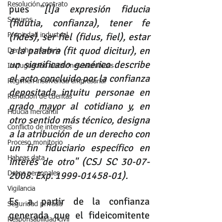
Resolución contrato
pues "
[l]a expresión fiducia 
Seguros
(fidutia, confianza), tener fe 
(fides), ser fiel (fidus, fiel), estar 
Propiedad industrial
a la palabra (fit quod dicitur), en 
Derecho marcario
un significado genérico describe 
Impugnación decisiones asambleas
el acto concluido por la confianza 
Régimen insolvencia empresarial
depositada intuitu personae en 
Rendición de cuentas
grado mayor al cotidiano y, en 
Fiducia mercantil
otro sentido más técnico, designa 
Conflicto de intereses
a la atribución de un derecho con 
Proceso monitorio
un fin fiduciario específico en 
Habeas data
interés de otro" (CSJ SC 30-07-
2008. Exp. 1999-01458-01). 
Datos personales
Vigilancia
Es a partir de la confianza 
Seguridad privada
generada que el fideicomitente 
Responsabilidad civil