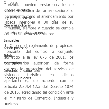
Contratos
horizontal pueden prestar servicios de 
Proceso ejecutivo
vivienda turística de forma ocasional o 
permanente como el arrendamiento por 
Ley 1801 de 2016
lapsos inferiores a 30 días de su 
Querellas policivas
inmueble, siempre y cuando se cumpla 
Perturbación a la posesión
con los siguientes requisitos: 
Inmuebles
1. Que en el reglamento de propiedad 
Acción posesoria
horizontal del edificio o conjunto 
Tutela
sometido a la ley 675 de 2001, los 
copropietarios autoricen de forma 
Mora judicial
expresa la prestación del servicio de 
Derechos fundamentales
vivienda turística en dichos 
Procesos judiciales
apartamentos, de acuerdo con el 
artículo 2.2.4.4.12.3 del Decreto 1074 
de 2015, acreditando tal condición ante 
el Ministerio de Comercio, Industria y 
Turismo. 