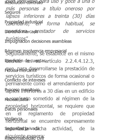
bien inmueble para uso y goce a una o 
Resolución contrato
más personas a título oneroso por 
Seguros
lapsos inferiores a treinta (30) días 
Propiedad industrial
calendario, en forma habitual, se 
considera prestador de servicios 
Derecho marcario
turísticos" 
Impugnación decisiones asambleas
Régimen insolvencia empresarial
Seguidamente, se establece en el mismo 
Rendición de cuentas
decreto en su artículo 2.2.4.4.12.3, 
que, para desarrollarse la prestación de 
Fiducia mercantil
servicios turísticos de forma ocasional o 
Conflicto de intereses
permanente como el arrendamiento por 
Proceso monitorio
lapsos inferiores a 30 días en un edificio 
o conjunto sometido al régimen de la 
Habeas data
propiedad horizontal, se requiere que 
Datos personales
en el reglamento de propiedad 
Vigilancia
horizontal se encuentre expresamente 
autorizada dicha actividad, de la 
Seguridad privada
siguiente manera:
Responsabilidad civil