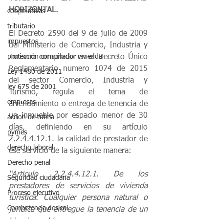
HORIZONTAL. 
cooperativas
tributario
El Decreto 2590 del 9 de julio de 2009 
impuestos
del Ministerio de Comercio, Industria y 
Turismo compilado en el Decreto Único 
protección consumidor vivienda
Reglamentario numero 1074 de 2015 
Ley 1480 de 2011
del sector Comercio, Industria y 
ley 675 de 2001
Turismo, regula el tema de 
empresas
arrendamiento o entrega de tenencia de 
un inmueble por espacio menor de 30 
accion de tutela
días, definiendo en su artículo 
pymes
2.2.4.4.12.1. la calidad de prestador de 
derecho laboral
ese servicio de la siguiente manera:
Derecho penal
“Articulo 2.2.4.4.12.1. De los 
Seguridad ciudadana
prestadores de servicios de vivienda 
Proceso ejecutivo
turística. Cualquier persona natural o 
Competencia desleal
jurídica que entregue la tenencia de un 