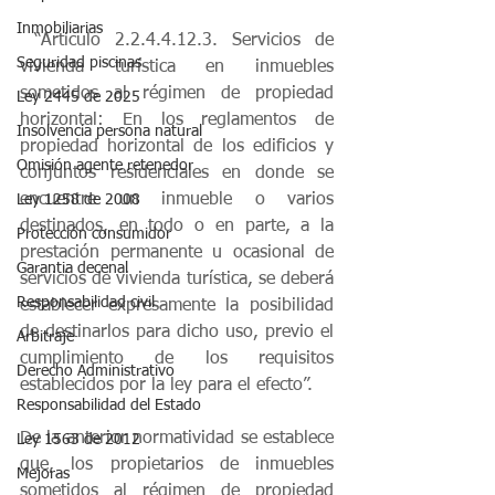
Inmobiliarias
 “Articulo 2.2.4.4.12.3. Servicios de 
Seguridad piscinas
vivienda turística en inmuebles 
sometidos al régimen de propiedad 
Ley 2445 de 2025
horizontal: En los reglamentos de 
Insolvencia persona natural
propiedad horizontal de los edificios y 
Omisión agente retenedor
conjuntos residenciales en donde se 
encuentre un inmueble o varios 
Ley 1258 de 2008
destinados, en todo o en parte, a la 
Protección consumidor
prestación permanente u ocasional de 
Garantia decenal
servicios de vivienda turística, se deberá 
Responsabilidad civil
establecer expresamente la posibilidad 
de destinarlos para dicho uso, previo el 
Arbitraje
cumplimiento de los requisitos 
Derecho Administrativo
establecidos por la ley para el efecto”. 
Responsabilidad del Estado
De la anterior normatividad se establece 
Ley 1563 de 2012
que, los propietarios de inmuebles 
Mejoras
sometidos al régimen de propiedad 