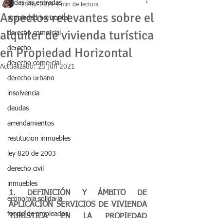
Todas las entradas
25 dic 2019
4 min de lectura
Aspectos relevantes sobre el
propiedad horizontal
alquiler de vivienda turística
derecho comercial
derecho
en Propiedad Horizontal
derecho comercial
Actualizado:
25 jun 2021
derecho urbano
insolvencia
deudas
arrendamientos
restitucion inmuebles
ley 820 de 2003
derecho civil
inmuebles
1. DEFINICIÓN Y ÁMBITO DE 
economia solidaria
APLICACIÓN SERVICIOS DE VIVIENDA 
fondo de empleados
TURÍSTICA EN LA PROPIEDAD 