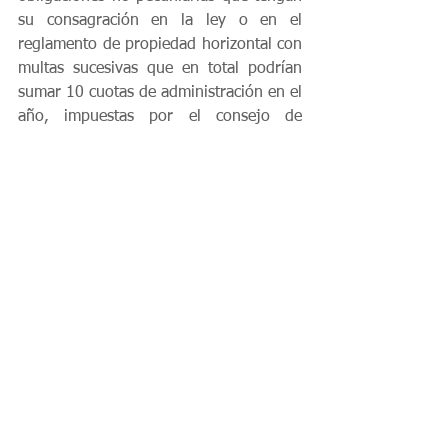
su consagración en la ley o en el 
reglamento de propiedad horizontal con 
multas sucesivas que en total podrían 
sumar 10 cuotas de administración en el 
año, impuestas por el consejo de 
administración, previo cumplimiento, 
claro está, del debido proceso 
consagrado en el mismo reglamento de 
propiedad horizontal para su 
imposición. 
2.2.2 POR PARTE DEL MINISTERIO DE 
INDUSTRIA Y COMERCIO: 
De acuerdo 
con sus atribuciones legales, el 
Ministerio impondrán sanciones, de 
oficio o a petición de parte, conforme lo 
establecido en la Ley 300 de 1996, 
modificada por el artículo 47 de la 1429 