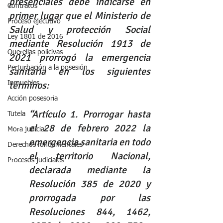
presenciales debe indicarse en 
Contratos
primer lugar que el Ministerio de 
Proceso ejecutivo
Salud y protección Social 
Ley 1801 de 2016
mediante Resolución 1913 de 
Querellas policivas
2021 prorrogó la emergencia 
Perturbación a la posesión
sanitaria en los siguientes 
términos: 
Inmuebles
Acción posesoria
“Artículo 1. Prorrogar hasta 
Tutela
el 28 de febrero 2022 la 
Mora judicial
emergencia sanitaria en todo 
Derechos fundamentales
el territorio Nacional, 
Procesos judiciales
declarada mediante la 
Resolución 385 de 2020 y 
prorrogada por las 
Resoluciones 844, 1462, 