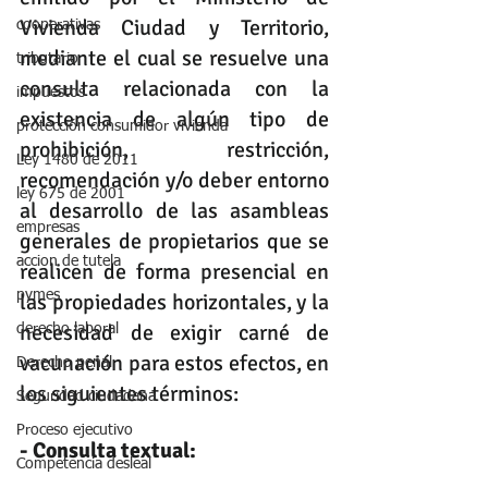
Vivienda Ciudad y Territorio, 
cooperativas
mediante el cual se resuelve una 
tributario
consulta relacionada con la 
impuestos
existencia de algún tipo de 
protección consumidor vivienda
prohibición, restricción, 
Ley 1480 de 2011
recomendación y/o deber entorno 
ley 675 de 2001
al desarrollo de las asambleas 
empresas
generales de propietarios que se 
accion de tutela
realicen de forma presencial en 
pymes
las propiedades horizontales, y la 
necesidad de exigir carné de 
derecho laboral
vacunación para estos efectos, en 
Derecho penal
los siguientes términos:
Seguridad ciudadana
Proceso ejecutivo
- Consulta textual:
Competencia desleal