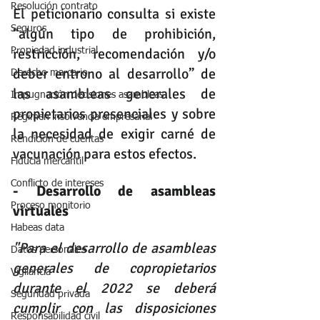
Resolución contrato
El peticionario consulta si existe 
Seguros
“algún tipo de prohibición, 
restricción, recomendación y/o 
Propiedad industrial
deber entrono al desarrollo” de 
Derecho marcario
las asambleas generales de 
Impugnación decisiones asambleas
propietarios presenciales y sobre 
Régimen insolvencia empresarial
la necesidad de exigir carné de 
Rendición de cuentas
vacunación para estos efectos.
Fiducia mercantil
Conflicto de intereses
- Desarrollo de asambleas 
Proceso monitorio
virtuales
Habeas data
"Para el desarrollo de asambleas 
Datos personales
generales de copropietarios 
Vigilancia
durante el 2022 se deberá 
Seguridad privada
cumplir con las disposiciones 
Responsabilidad civil