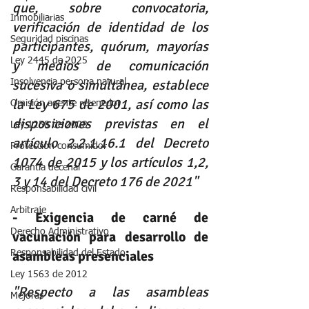
que, sobre convocatoria, 
Inmobiliarias
verificación de identidad de los 
Seguridad piscinas
participantes, quórum, mayorías 
Ley 2445 de 2025
y medios de comunicación 
sucesiva o simultánea, establece 
Insolvencia persona natural
la Ley 675 de 2001, así como las 
Omisión agente retenedor
disposiciones previstas en el 
Ley 1258 de 2008
artículo 2.2.1.16.1 del Decreto 
Protección consumidor
1074 de 2015 y los artículos 1,2, 
Garantia decenal
3 y 14 del Decreto 176 de 2021" 
Responsabilidad civil
Arbitraje
- Exigencia de carné de 
Derecho Administrativo
vacunación para desarrollo de 
asambleas presenciales
Responsabilidad del Estado
Ley 1563 de 2012
"Respecto a las asambleas 
Mejoras