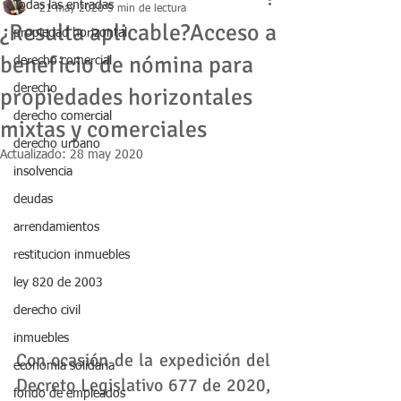
Todas las entradas
21 may 2020
5 min de lectura
¿Resulta aplicable?Acceso a
propiedad horizontal
beneficio de nómina para
derecho comercial
derecho
propiedades horizontales
derecho comercial
mixtas y comerciales
derecho urbano
Actualizado:
28 may 2020
insolvencia
deudas
arrendamientos
restitucion inmuebles
ley 820 de 2003
derecho civil
inmuebles
Con ocasión de la expedición del 
economia solidaria
Decreto Legislativo 677 de 2020, 
fondo de empleados