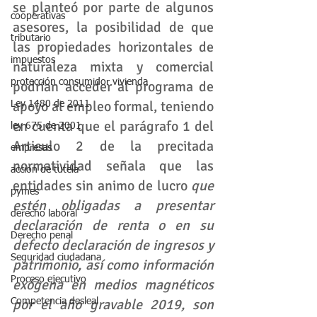
se planteó por parte de algunos 
cooperativas
asesores, la posibilidad de que 
tributario
las propiedades horizontales de 
impuestos
naturaleza mixta y comercial 
protección consumidor vivienda
podrían acceder al programa de 
apoyo al empleo formal, teniendo 
Ley 1480 de 2011
en cuenta que el parágrafo 1 del 
ley 675 de 2001
Articulo 2 de la precitada 
empresas
normatividad señala que las 
accion de tutela
entidades sin animo de lucro 
que 
pymes
estén obligadas a presentar 
derecho laboral
declaración de renta o en su 
Derecho penal
defecto declaración de ingresos y 
Seguridad ciudadana
patrimonio, así como información 
Proceso ejecutivo
exógena en medios magnéticos 
por el año gravable 2019, son
Competencia desleal