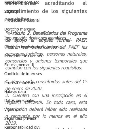
beneficiarias
acreditando el 
Resolución contrato
cumplimiento de los siguientes 
Seguros
requisitos:
Propiedad industrial
Derecho marcario
"«Artículo 2. Beneficiarios del Programa 
Impugnación decisiones asambleas
de apoyo al empleo formal- PAEF.
Régimen insolvencia empresarial
Podrán ser beneficiarios del PAEF las 
personas jurídicas, personas naturales, 
Rendición de cuentas
consorcios y uniones temporales que 
Fiducia mercantil
cumplan con los siguientes requisitos: 
Conflicto de intereses
1. Hayan sido constituidos antes del 1° 
Proceso monitorio
de enero de 2020. 
Habeas data
2. Cuenten con una inscripción en el 
Datos personales
registro mercantil. En todo caso, esta 
inscripción deberá háber sido realizada 
Vigilancia
o renovada por lo menos en el año 
Seguridad privada
2019. 
Responsabilidad civil