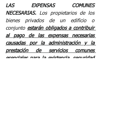
LAS EXPENSAS COMUNES 
NECESARIAS.
 Los propietarios de los 
bienes privados de un edificio o 
conjunto 
estarán obligados a contribuir 
al pago de las expensas necesarias 
causadas por la administración y la 
prestación de servicios comunes 
esenciales para la existencia, seguridad 
y conservación de los bienes comunes, 
de acuerdo con el reglamento de 
propiedad horizontal.
(...)"
(Subrayas y negrilla fuera de texto)
Tenemos entonces que las 
expensas necesarias causadas 
y/o devengadas son consideradas 