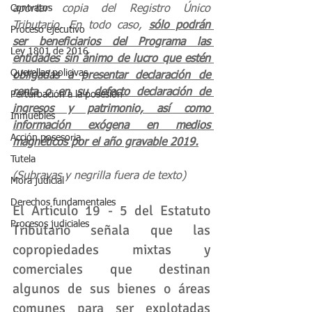
Contratos
aportar copia del Registro Único 
Tributario. En todo caso, 
sólo podrán 
Proceso ejecutivo
ser beneficiarios del Programa las 
Ley 1801 de 2016
entidades sin ánimo de lucro que estén 
Querellas policivas
obligadas a presentar declaración de 
renta o en su defecto declaración de 
Perturbación a la posesión
ingresos y patrimonio, así como 
Inmuebles
información exógena en medios 
Acción posesoria
magnéticos por el año gravable 2019.
Tutela
(Subrayas y negrilla fuera de texto)
Mora judicial
Derechos fundamentales
El Articulo 19 - 5 del Estatuto 
Procesos judiciales
Tributario señala que las 
copropiedades mixtas y 
comerciales que destinan 
algunos de sus bienes o áreas 
comunes para ser explotadas 