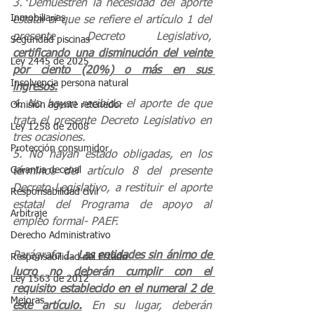
3. Demuestren la necesidad del aporte 
Inmobiliarias
estatal al que se refiere el artículo 1 del 
presente Decreto Legislativo, 
Seguridad piscinas
certificando una disminución del veinte 
Ley 2445 de 2025
por ciento (20%) o más en sus 
Insolvencia persona natural
ingresos.
4. No hayan recibido el aporte de que 
Omisión agente retenedor
trata el presente Decreto Legislativo en 
Ley 1258 de 2008
tres ocasiones. 
Protección consumidor
5. No hayan estado obligadas, en los 
Garantia decenal
términos del artículo 8 del presente 
Decreto Legislativo, a restituir el aporte 
Responsabilidad civil
estatal del Programa de apoyo al 
Arbitraje
empleo formal- PAEF. 
Derecho Administrativo
Parágrafo 1. 
Las entidades sin ánimo de 
Responsabilidad del Estado
lucro no deberán cumplir con el 
Ley 1563 de 2012
requisito establecido en el numeral 2 de 
Mejoras
este artículo.
 En su lugar, deberán 