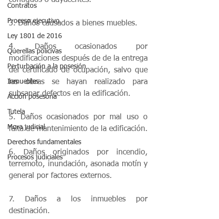
contiguos o adyacentes.
Contratos
Proceso ejecutivo
3. Daños causados a bienes muebles.
Ley 1801 de 2016
4. Daños ocasionados por 
Querellas policivas
modificaciones después de de la entrega 
Perturbación a la posesión
del certificado de ocupación, salvo que 
Inmuebles
las obras se hayan realizado para 
subsanar defectos en la edificación. 
Acción posesoria
Tutela
5. Daños ocasionados por mal uso o 
Mora judicial
falta de mantenimiento de la edificación.
Derechos fundamentales
6. Daños originados por incendio, 
Procesos judiciales
terremoto, inundación, asonada motín y 
general por factores externos.
7. Daños a los inmuebles por 
destinación.