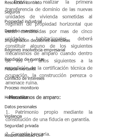
- Previo a realizar la primera 
Resolución contrato
transferencia de dominio de las nuevas 
Seguros
unidades de vivienda sometidas al 
Propiedad industrial
régimen de propiedad horizontal que 
Derecho marcario
estén constituidas por mas de cinco 
unidades habitacionales deberá 
Impugnación decisiones asambleas
constituir alguno de los siguientes 
Régimen insolvencia empresarial
mecanismos de amparo cuando dentro 
Rendición de cuentas
de los 10 años siguientes a la 
expedición de la certificación técnica de 
Fiducia mercantil
ocupación, la construcción perezca o 
Conflicto de intereses
amenace ruina. 
Proceso monitorio
Habeas data
- Mecanismos de amparo:
Datos personales
1. Patrimonio propio mediante la 
Vigilancia
constitución de una fiducia en garantía. 
Seguridad privada
2. Garantía bancaria.
Responsabilidad civil