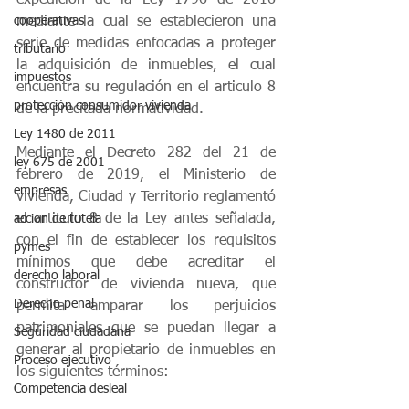
expedición de la Ley 1796 de 2016 
cooperativas
mediante la cual se establecieron una 
serie de medidas enfocadas a proteger 
tributario
la adquisición de inmuebles, el cual 
impuestos
encuentra su regulación en el articulo 8 
protección consumidor vivienda
de la precitada normatividad. 
Ley 1480 de 2011
Mediante el Decreto 282 del 21 de 
ley 675 de 2001
febrero de 2019, el Ministerio de 
empresas
vivienda, Ciudad y Territorio reglamentó 
el articulo 8 de la Ley antes señalada, 
accion de tutela
con el fin de establecer los requisitos 
pymes
mínimos que debe acreditar el 
derecho laboral
constructor de vivienda nueva, que 
Derecho penal
permita amparar los perjuicios 
patrimoniales que se puedan llegar a 
Seguridad ciudadana
generar al propietario de inmuebles en 
Proceso ejecutivo
los siguientes términos: 
Competencia desleal