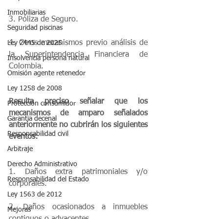
Inmobiliarias
3. Póliza de Seguro. 
Seguridad piscinas
4. Otros mecanismos previo análisis de 
Ley 2445 de 2025
la Superintendencia Financiera de 
Insolvencia persona natural
Colombia. 
Omisión agente retenedor
Ley 1258 de 2008
Resulta preciso señalar que los 
Protección consumidor
mecanismos de amparo señalados 
Garantia decenal
anteriormente no cubrirán los siguientes 
Responsabilidad civil
eventos:
Arbitraje
Derecho Administrativo
1. Daños extra patrimoniales y/o 
Responsabilidad del Estado
corporales.
Ley 1563 de 2012
2. Daños ocasionados a inmuebles 
Mejoras