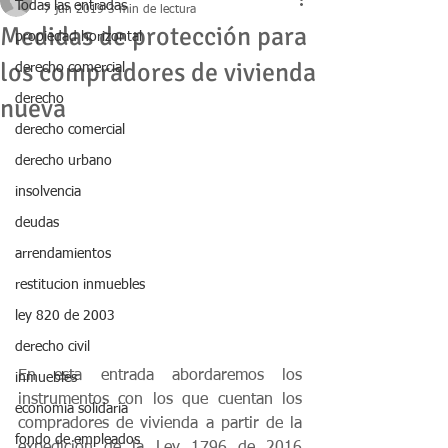
Todas las entradas
7 jun 2019
3 min de lectura
Medidas de protección para
propiedad horizontal
los compradores de vivienda
derecho comercial
derecho
nueva
derecho comercial
derecho urbano
insolvencia
deudas
arrendamientos
restitucion inmuebles
ley 820 de 2003
derecho civil
En esta entrada abordaremos los 
inmuebles
instrumentos con los que cuentan los 
economia solidaria
compradores de vivienda a partir de la 
fondo de empleados