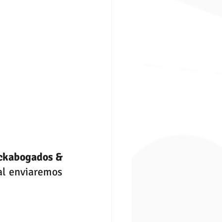
ckabogados & 
l enviaremos 