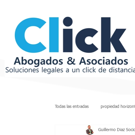
Todas las entradas
propiedad horizon
Guillermo Diaz Soci
insolvencia
deudas
arren