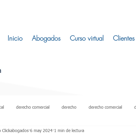
Inicio
Abogados
Curso virtual
Clientes
tal
derecho comercial
derecho
derecho comercial
o Clickabogados
6 may 2024
1 min de lectura
damientos
restitucion inmuebles
ley 820 de 2003
derech