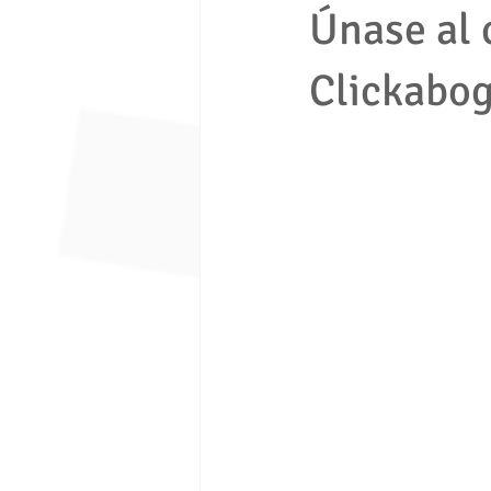
Únase al 
Clickabo
economia solidaria
fondo de e
Ley 1480 de 2011
ley 675 de 
Seguridad ciudadana
Proceso e