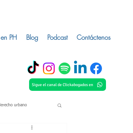
 en PH
Blog
Podcast
Contáctenos
Sigue el canal de Clickabogados en
derecho urbano
o civil
inmuebles