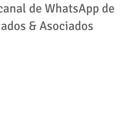
canal de WhatsApp de
gados & Asociados
mpleados
cooperativas
tributario
impuestos
protec
2001
empresas
accion de tutela
pymes
derecho la
jecutivo
Competencia desleal
Resolución contrato
Segu