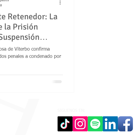
ogados
ra
e Retenedor: La
 1480 de 2011
e la Prisión
 Suspensión
guridad ciudadana
a Pena
osa de Viterbo confirma
dos penales a condenado por
SIGUENOS EN: