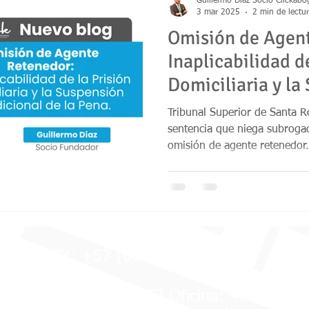
Guillermo Diaz Socio Clickab
3 mar 2025
2 min de lectu
Omisión de Agent
tributario
impuestos
protección consumidor vivienda
Ley
Inaplicabilidad d
Domiciliaria y la
ccion de tutela
pymes
derecho laboral
Derecho penal
Se
Condicional de l
Tribunal Superior de Santa R
sentencia que niega subroga
omisión de agente retenedor.
eal
Resolución contrato
Seguros
PBX: +57 (601) 7114211
Carrera 12 # 71 - 53 Oficina: 404