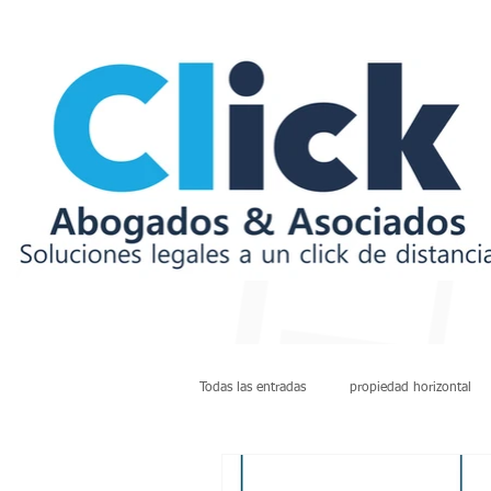
Todas las entradas
propiedad horizontal
deudas
arrendamientos
rest