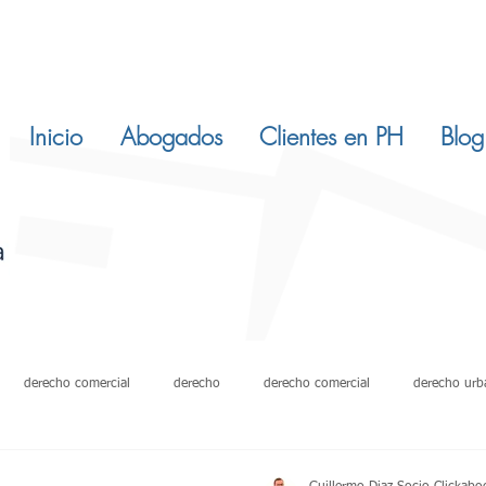
Inicio
Abogados
Clientes en PH
Blog
derecho comercial
derecho
derecho comercial
derecho urb
itucion inmuebles
ley 820 de 2003
derecho civil
inmuebles